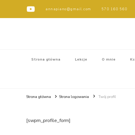
annapiano@gmail.com
570 160 560
Strona główna
Lekcje
O mnie
Ks
Strona główna
Strona logowania
Twój profil
[swpm_profile_form]