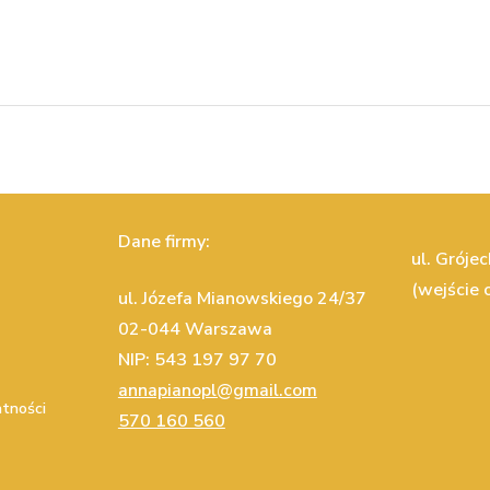
Dane firmy:
ul. Gróje
(wejście o
ul. Józefa Mianowskiego 24/37
02-044 Warszawa
NIP: 543 197 97 70
annapianopl@gmail.com
atności
570 160 560