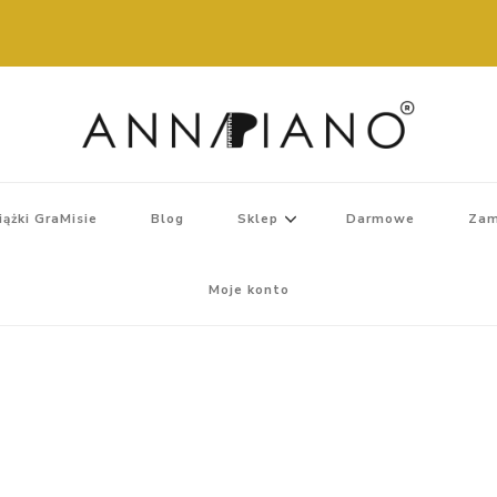
iążki GraMisie
Blog
Sklep
Darmowe
Zam
Moje konto