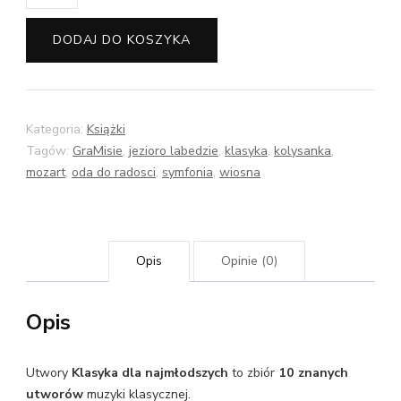
Klasyka
dla
DODAJ DO KOSZYKA
najmłodszych
10
utworów
w
Kategoria:
Książki
aranżacji
Tagów:
GraMisie
,
jezioro labedzie
,
klasyka
,
kolysanka
,
mozart
,
oda do radosci
,
symfonia
,
wiosna
fortepianowej
na
4
ręce
Opis
Opinie (0)
(melodia
dla
Opis
ucznia
z
Utwory
Klasyka dla najmłodszych
to zbiór
10 znanych
pięknym
utworów
muzyki klasycznej.