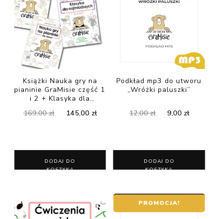
Książki Nauka gry na
Podkład mp3 do utworu
pianinie GraMisie część 1
„Wróżki paluszki”
i 2 + Klasyka dla
najmłodszych
Pierwotna
Aktualna
Pierwotna
Aktualn
169,00
zł
145,00
zł
12,00
zł
9,00
zł
cena
cena
cena
cena
wynosiła:
wynosi:
wynosiła:
wynosi:
169,00 zł.
145,00 zł.
12,00 zł.
9,00 zł.
DODAJ DO
DODAJ DO
KOSZYKA
KOSZYKA
PROMOCJA!