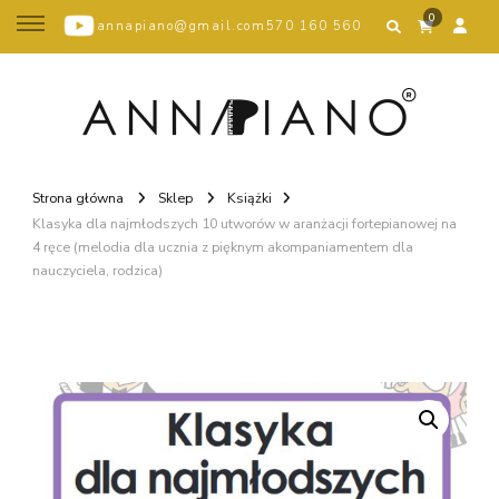
0
annapiano@gmail.com
570 160 560
Strona główna
Sklep
Książki
Klasyka dla najmłodszych 10 utworów w aranżacji fortepianowej na
4 ręce (melodia dla ucznia z pięknym akompaniamentem dla
nauczyciela, rodzica)
