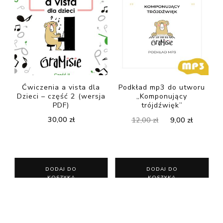
Ćwiczenia a vista dla
Podkład mp3 do utworu
Dzieci – część 2 (wersja
„Komponujący
PDF)
trójdźwięk”
Pierwotna
Aktualn
30,00
zł
12,00
zł
9,00
zł
cena
cena
wynosiła:
wynosi:
12,00 zł.
9,00 zł.
DODAJ DO
DODAJ DO
KOSZYKA
KOSZYKA