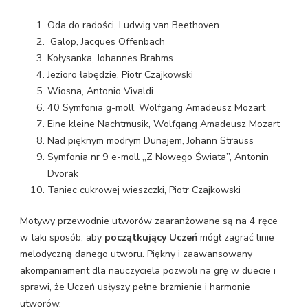
akompaniamentem
dla
Oda do radości, Ludwig van Beethoven
nauczyciela,
Galop, Jacques Offenbach
rodzica)
Kołysanka, Johannes Brahms
Jezioro łabędzie, Piotr Czajkowski
Wiosna, Antonio Vivaldi
40 Symfonia g-moll, Wolfgang Amadeusz Mozart
Eine kleine Nachtmusik, Wolfgang Amadeusz Mozart
Nad pięknym modrym Dunajem, Johann Strauss
Symfonia nr 9 e-moll „Z Nowego Świata”, Antonin
Dvorak
Taniec cukrowej wieszczki, Piotr Czajkowski
Motywy przewodnie utworów zaaranżowane są na 4 ręce
w taki sposób, aby
początkujący Uczeń
mógł zagrać linie
melodyczną danego utworu. Piękny i zaawansowany
akompaniament dla nauczyciela pozwoli na grę w duecie i
sprawi, że Uczeń usłyszy pełne brzmienie i harmonie
utworów.