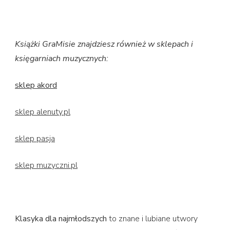
Książki GraMisie znajdziesz również w sklepach i
księgarniach muzycznych:
sklep akord
sklep alenuty.pl
sklep pasja
sklep muzyczni.pl
Klasyka dla najmłodszych
to znane i lubiane utwory