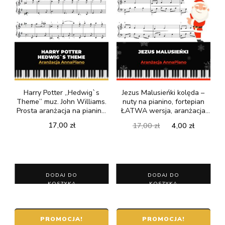
Harry Potter „Hedwig`s
Jezus Malusieńki kolęda –
Theme” muz. John Williams.
nuty na pianino, fortepian
Prosta aranżacja na pianino,
ŁATWA wersja, aranżacja
fortepian. Aranżacja
AnnaPiano
Pierwotna
Aktualn
17,00
zł
17,00
zł
4,00
zł
AnnaPiano
cena
cena
wynosiła:
wynosi:
17,00 zł.
4,00 zł.
DODAJ DO
DODAJ DO
KOSZYKA
KOSZYKA
PROMOCJA!
PROMOCJA!