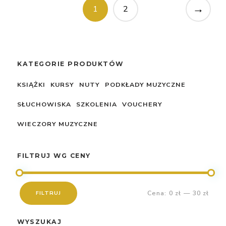
→
1
2
KATEGORIE PRODUKTÓW
KSIĄŻKI
KURSY
NUTY
PODKŁADY MUZYCZNE
SŁUCHOWISKA
SZKOLENIA
VOUCHERY
WIECZORY MUZYCZNE
FILTRUJ WG CENY
Cena:
0 zł
—
30 zł
FILTRUJ
Cena
Cena
min
max
WYSZUKAJ