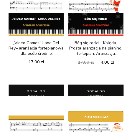
„Video Games” Lana Del
Bóg się rodzi – Kolęda.
Rey– aranżacja fortepianowa
Prosta aranżacja na pianino,
dla osób średnio
fortepian. Aranżacja
zaawansowanych
AnnaPiano
Pierwotna
Aktualn
17,00
zł
17,00
zł
4,00
zł
cena
cena
wynosiła:
wynosi:
17,00 zł.
4,00 zł.
DODAJ DO
DODAJ DO
KOSZYKA
KOSZYKA
PROMOCJA!