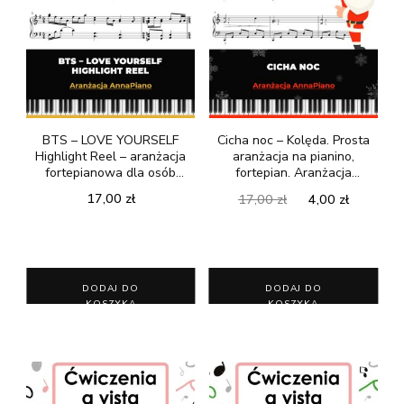
BTS – LOVE YOURSELF
Cicha noc – Kolęda. Prosta
Highlight Reel – aranżacja
aranżacja na pianino,
fortepianowa dla osób
fortepian. Aranżacja
średnio zaawansowanych
AnnaPiano
Pierwotna
Aktualn
17,00
zł
17,00
zł
4,00
zł
cena
cena
wynosiła:
wynosi:
17,00 zł.
4,00 zł.
DODAJ DO
DODAJ DO
KOSZYKA
KOSZYKA