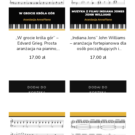
„W grocie króla gór” –
„Indiana Jons” John Williams
Edvard Grieg. Prosta
– aranżacja fortepianowa dla
aranżacja na pianino,
osób początkujących i
fortepian. Aranżacja
średnio zaawansowanych
17,00
zł
17,00
zł
AnnaPiano
DODAJ DO
DODAJ DO
KOSZYKA
KOSZYKA