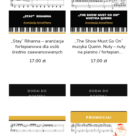
„Stay” Rihanna – aranżacja
„The Show Must Go On”
fortepianowa dla osób
muzyka Quenn. Nuty – nuty
średnio zaawansowanych
na pianino / fortepian.
aranżacja AnnaPiano
17,00
zł
17,00
zł
DODAJ DO
DODAJ DO
KOSZYKA
KOSZYKA
PROMOCJA!