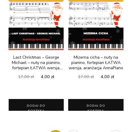
Last Christmas – George
Mizerna cicha – nuty na
Michael – nuty na pianino,
pianino, fortepian ŁATWA
fortepian ŁATWA wersja,
wersja, aranżacja AnnaPiano
aranżacja AnnaPiano
Pierwotna
Aktualna
Pierwotna
Aktualn
17,00
zł
4,00
zł
17,00
zł
4,00
zł
cena
cena
cena
cena
wynosiła:
wynosi:
wynosiła:
wynosi:
17,00 zł.
4,00 zł.
17,00 zł.
4,00 zł.
DODAJ DO
DODAJ DO
KOSZYKA
KOSZYKA