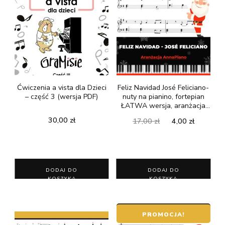
Ćwiczenia a vista dla Dzieci
Feliz Navidad José Feliciano-
– część 3 (wersja PDF)
nuty na pianino, fortepian
ŁATWA wersja, aranżacja
AnnaPiano
Pierwotna
Aktualn
30,00
zł
17,00
zł
4,00
zł
cena
cena
wynosiła:
wynosi:
17,00 zł.
4,00 zł.
DODAJ DO
DODAJ DO
KOSZYKA
KOSZYKA
PROMOCJA!