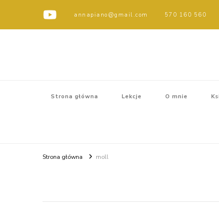
annapiano@gmail.com
570 160 560
Strona główna
Lekcje
O mnie
Ks
Strona główna
moll