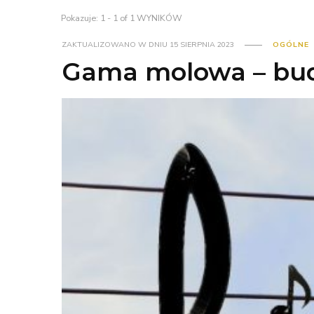
Pokazuje: 1 - 1 of 1 WYNIKÓW
ZAKTUALIZOWANO W DNIU
15 SIERPNIA 2023
OGÓLNE
Gama molowa – bu