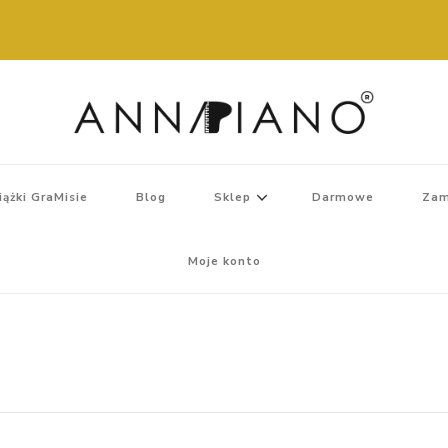
iążki GraMisie
Blog
Sklep
Darmowe
Zam
Moje konto