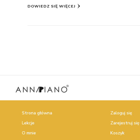
DOWIEDZ SIĘ WIĘCEJ
Strona główna
Zaloguj się
Lekcje
Zarejestruj się
O mnie
Koszyk