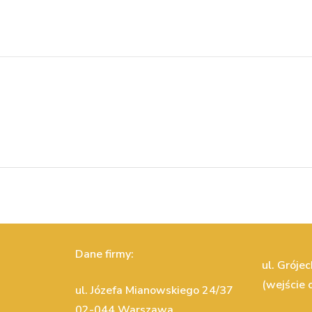
Dane firmy:
ul. Gróje
(wejście o
ul. Józefa Mianowskiego 24/37
02-044 Warszawa