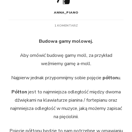
ANNA_PIANO
DO
1 KOMENTARZ
GAMA
MOLOWA
Budowa gamy molowej.
–
BUDOWA
Aby omówić budowę gamy moll, za przykład
weźmiemy gamę a-moll.
Najpierw jednak przypomnijmy sobie pojęcie
półton
u.
Półton
jest to najmniejsza odległość między dwoma
dźwiękami na klawiaturze pianina / fortepianu oraz
najmniejsza odległość w muzyce, jaką możemy zapisać
na pięciolinii.
Pojęcie półtonu będzie to nam potrzebne w omawianiu