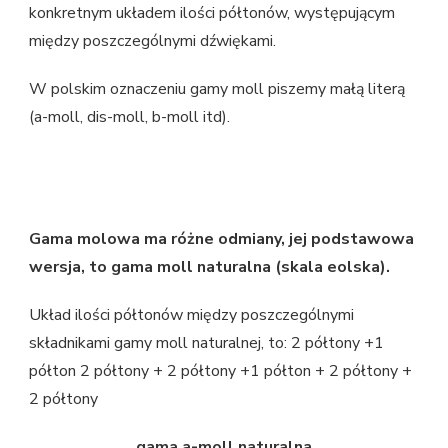
konkretnym układem ilości półtonów, występującym
między poszczególnymi dźwiękami.
W polskim oznaczeniu gamy moll piszemy małą literą
(a-moll, dis-moll, b-moll itd).
Gama molowa ma różne odmiany, jej podstawowa
wersja, to gama moll naturalna (skala eolska).
Układ ilości półtonów między poszczególnymi
składnikami gamy moll naturalnej, to: 2 półtony +1
półton 2 półtony + 2 półtony +1 półton + 2 półtony +
2 półtony
gama a-moll naturalna