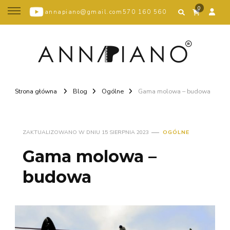
0
annapiano@gmail.com
570 160 560
Strona główna
Blog
Ogólne
Gama molowa – budowa
ZAKTUALIZOWANO W DNIU
15 SIERPNIA 2023
OGÓLNE
Gama molowa –
budowa