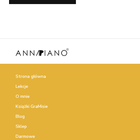
Strona główna
Lekcje
O mnie
Książki GraMisie
Blog
Sklep
Darmowe