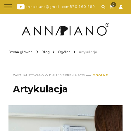
0
annapiano@gmail.com
570 160 560
Strona główna
Blog
Ogólne
Artykulacja
ZAKTUALIZOWANO W DNIU
15 SIERPNIA 2023
OGÓLNE
Artykulacja